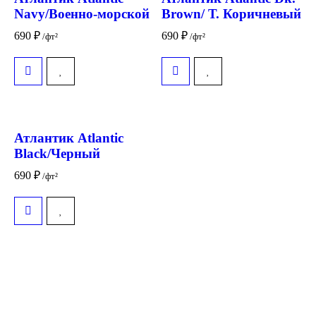
Navy/Военно-морской
Brown/ Т. Коричневый
690
₽
690
₽
/фт²
/фт²
Атлантик Atlantic
Black/Черный
690
₽
/фт²