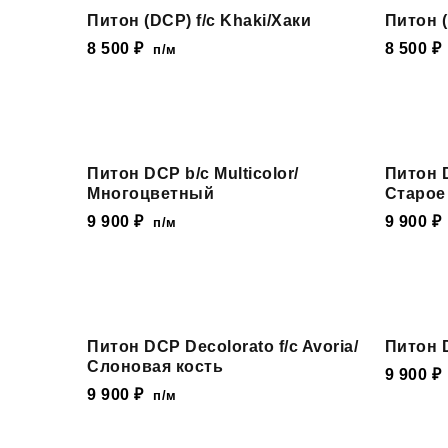
Питон (DCP) f/c Khaki/Хаки
Питон (
8 500
₽
8 500
₽
п/м
Питон DCP b/c Multicolor/
Питон D
Многоцветный
Старое
9 900
₽
9 900
₽
п/м
Питон DCP Decolorato f/c Avoria/
Питон 
Слоновая кость
9 900
₽
9 900
₽
п/м