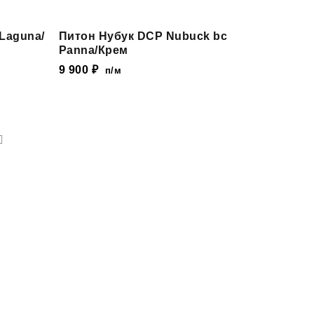
 Laguna/
Питон Нубук DCP Nubuck bc
Panna/Крем
9 900
₽
п/м