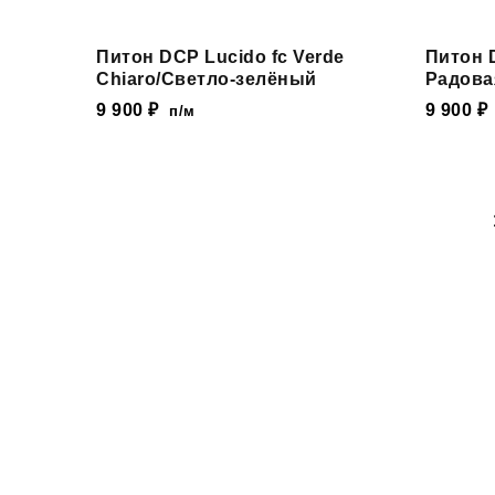
Питон DCP Lucido fc Verde
Питон D
Chiaro/Светло-зелёный
Радова
9 900
₽
9 900
₽
п/м