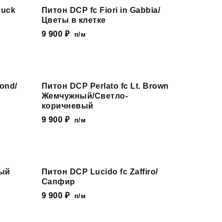
buck
Питон DCP fc Fiori in Gabbia/
Цветы в клетке
9 900
₽
п/м
ond/
Питон DCP Perlato fc Lt. Brown
Жемчужный/Светло-
коричневый
9 900
₽
п/м
вый
Питон DCP Lucido fc Zaffiro/
Сапфир
9 900
₽
п/м