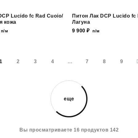
CP Lucido fc Rad Cuoio/
Питон Лак DCP Lucido fc
я кожа
Лагуна
9 900
₽
п/м
п/м
1
2
3
4
…
7
8
9
еще
Вы просматриваете 16 продуктов 142