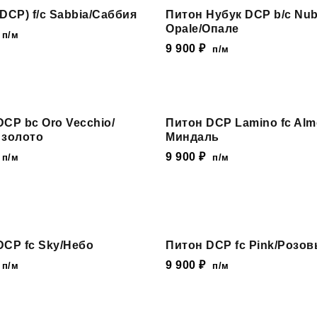
DCP) f/c Sabbia/Саббия
Питон Нубук DCP b/c Nu
Opale/Опале
п/м
9 900
₽
п/м
CP bc Oro Vecchio/
Питон DCP Lamino fc Alm
 золото
Миндаль
9 900
₽
п/м
п/м
DCP fc Sky/Небо
Питон DCP fc Pink/Розо
9 900
₽
п/м
п/м