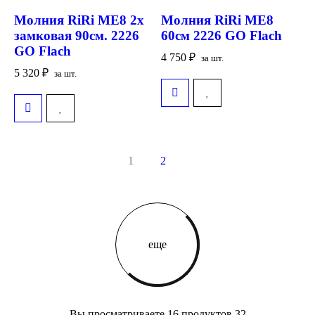
Молния RiRi ME8 2х
Молния RiRi ME8
замковая 90см. 2226
60см 2226 GO Flach
GO Flach
4 750
₽
за шт.
5 320
₽
за шт.
1
2
еще
Вы просматриваете 16 продуктов 32