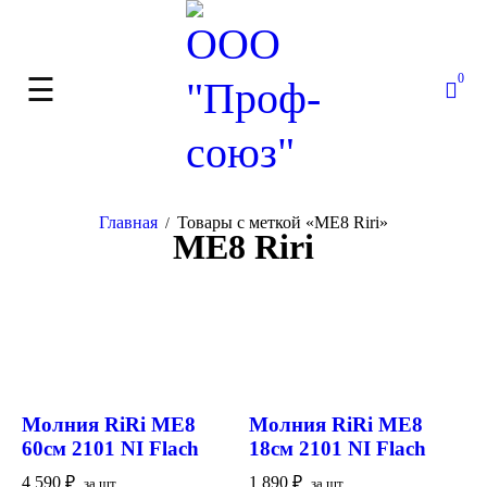
0
Главная
Товары с меткой «ME8 Riri»
/
ME8 Riri
Молния RiRi ME8
Молния RiRi ME8
60см 2101 NI Flach
18см 2101 NI Flach
4 590
₽
1 890
₽
за шт.
за шт.