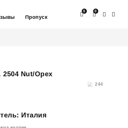
0
0
тзывы
Пропуск
 2504 Nut/Орех
244
тель: Италия
мша козлик