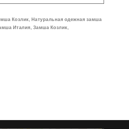
амша Козлик
,
Натуральная одежная замша
амша Италия
,
Замша Козлик
,