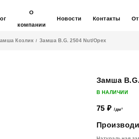
О
ог
Новости
Контакты
О
компании
амша Козлик
Замша B.G. 2504 Nut/Орех
/
Замша B.G.
В НАЛИЧИИ
75
₽
/дм²
Производи
Натуральная за