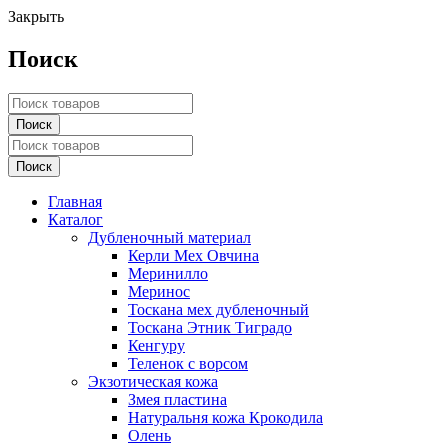
Закрыть
Поиск
Главная
Каталог
Дубленочный материал
Керли Мех Овчина
Меринилло
Меринос
Тоскана мех дубленочный
Тоскана Этник Тиградо
Кенгуру
Теленок с ворсом
Экзотическая кожа
Змея пластина
Натуральня кожа Крокодила
Олень