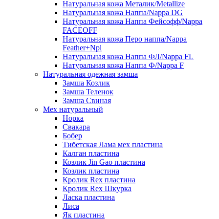
Натуральная кожа Металик/Metallize
Натуральная кожа Наппа/Nappa DG
Натуральная кожа Наппа Фейсофф/Nappa
FACEOFF
Натуральная кожа Перо наппа/Nappa
Feather+Npl
Натуральная кожа Наппа ФЛ/Nappa FL
Натуральная кожа Наппа Ф/Nappa F
Натуральная одежная замша
Замша Козлик
Замша Теленок
Замша Свиная
Мех натуральный
Норка
Свакара
Бобер
Тибетская Лама мех пластина
Калган пластина
Козлик Jin Gao пластина
Козлик пластина
Кролик Rex пластина
Кролик Rex Шкурка
Ласка пластина
Лиса
Як пластина