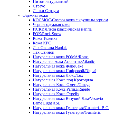
Питон натуральный
Страус
Лапки Страуса
Одежная кожа
КОСМОС/Cosmos кожа с крупным зерном
Черная одежная кожа
ИСКИЯ/Iscia классическая наппа
РОК/Rock Snow
Кожа Теленка
Кожа КРС
Лак Овчина Naplak
Лак Свиной
Натуральная кожа РОМА/Roma
Натуральна кожа Атлантик/Atlantic
Натуральная кожа Жаке/Jake
Натуральная кожа Цифровой/Digital
Натуральная кожа Люкс/Lux
Натуральная Кожа под Крокодила
Натуральная Кожа Омега/Omega
Натуральная Кожа Рапид/Rapide
Натуральная Кожа Стрейч
Натуральная кожа Везувий Лам/Vesuvio
Lame Light ASL
Натуральная кожа Гуантерия/Guanteria B.C.
Натуральная кожа Гуантерия/Guanteria