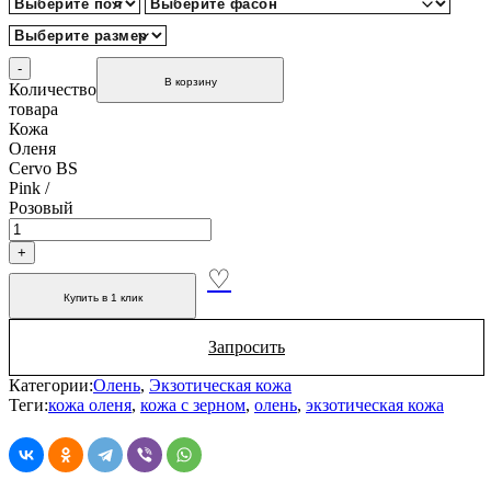
В корзину
Количество
товара
Кожа
Оленя
Cervo BS
Pink /
Розовый
Купить в 1 клик
Запросить
Категории:
Олень
,
Экзотическая кожа
Теги:
кожа оленя
,
кожа с зерном
,
олень
,
экзотическая кожа