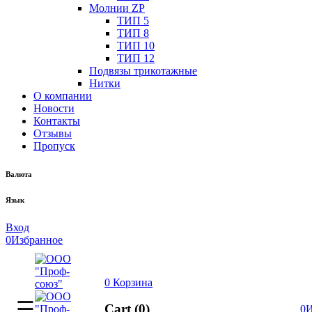
Молнии ZP
ТИП 5
ТИП 8
ТИП 10
ТИП 12
Подвязы трикотажные
Нитки
О компании
Новости
Контакты
Отзывы
Пропуск
Валюта
Язык
Вход
0
Избранное
0
Корзина
Cart (0)
0
И