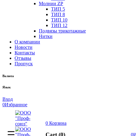
Молнии ZP
ТИП 5
ТИП 8
ТИП 10
ТИП 12
Подвязы трикотажные
Нитки
О компании
Новости
Контакты
Отзывы
Пропуск
Валюта
Язык
Вход
0
Избранное
0
Корзина
Cart (0)
0
И