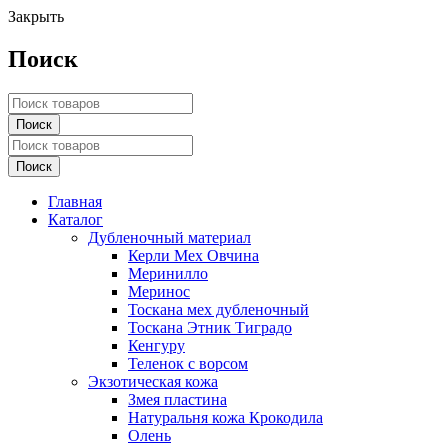
Закрыть
Поиск
Главная
Каталог
Дубленочный материал
Керли Мех Овчина
Меринилло
Меринос
Тоскана мех дубленочный
Тоскана Этник Тиградо
Кенгуру
Теленок с ворсом
Экзотическая кожа
Змея пластина
Натуральня кожа Крокодила
Олень