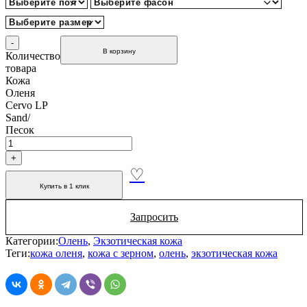
В корзину
Количество
товара
Кожа
Оленя
Cervo LP
Sand/
Песок
Купить в 1 клик
Запросить
Категории:
Олень
,
Экзотическая кожа
Теги:
кожа оленя
,
кожа с зерном
,
олень
,
экзотическая кожа