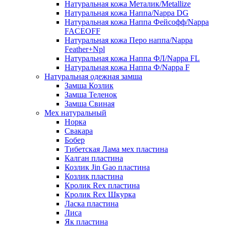
Натуральная кожа Металик/Metallize
Натуральная кожа Наппа/Nappa DG
Натуральная кожа Наппа Фейсофф/Nappa
FACEOFF
Натуральная кожа Перо наппа/Nappa
Feather+Npl
Натуральная кожа Наппа ФЛ/Nappa FL
Натуральная кожа Наппа Ф/Nappa F
Натуральная одежная замша
Замша Козлик
Замша Теленок
Замша Свиная
Мех натуральный
Норка
Свакара
Бобер
Тибетская Лама мех пластина
Калган пластина
Козлик Jin Gao пластина
Козлик пластина
Кролик Rex пластина
Кролик Rex Шкурка
Ласка пластина
Лиса
Як пластина