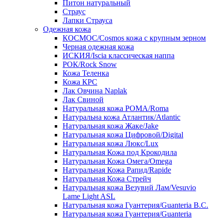
Питон натуральный
Страус
Лапки Страуса
Одежная кожа
КОСМОС/Cosmos кожа с крупным зерном
Черная одежная кожа
ИСКИЯ/Iscia классическая наппа
РОК/Rock Snow
Кожа Теленка
Кожа КРС
Лак Овчина Naplak
Лак Свиной
Натуральная кожа РОМА/Roma
Натуральна кожа Атлантик/Atlantic
Натуральная кожа Жаке/Jake
Натуральная кожа Цифровой/Digital
Натуральная кожа Люкс/Lux
Натуральная Кожа под Крокодила
Натуральная Кожа Омега/Omega
Натуральная Кожа Рапид/Rapide
Натуральная Кожа Стрейч
Натуральная кожа Везувий Лам/Vesuvio
Lame Light ASL
Натуральная кожа Гуантерия/Guanteria B.C.
Натуральная кожа Гуантерия/Guanteria