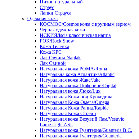
Питон натуральный
Страус
Лапки Страуса
Одежная кожа
КОСМОС/Cosmos кожа с крупным зерном
Черная одежная кожа
ИСКИЯ/Iscia классическая наппа
РОК/Rock Snow
Кожа Теленка
Кожа КРС
Лак Овчина Naplak
Лак Свиной
Натуральная кожа РОМА/Roma
Натуральна кожа Атлантик/Atlantic
Натуральная кожа Жаке/Jake
Натуральная кожа Цифровой/Digital
Натуральная кожа Люкс/Lux
Натуральная Кожа под Крокодила
Натуральная Кожа Омега/Omega
Натуральная Кожа Рапид/Rapide
Натуральная Кожа Стрейч
Натуральная кожа Везувий Лам/Vesuvio
Lame Light ASL
Натуральная кожа Гуантерия/Guanteria B.C.
Натуральная кожа Гуантерия/Guanteria