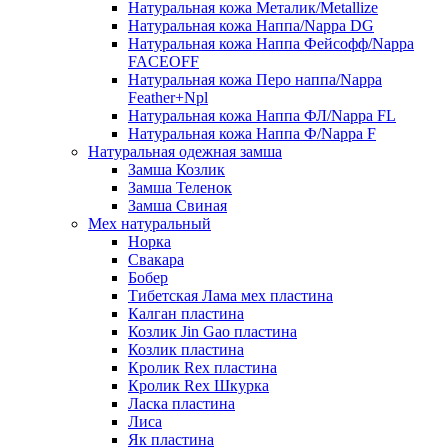
Натуральная кожа Металик/Metallize
Натуральная кожа Наппа/Nappa DG
Натуральная кожа Наппа Фейсофф/Nappa
FACEOFF
Натуральная кожа Перо наппа/Nappa
Feather+Npl
Натуральная кожа Наппа ФЛ/Nappa FL
Натуральная кожа Наппа Ф/Nappa F
Натуральная одежная замша
Замша Козлик
Замша Теленок
Замша Свиная
Мех натуральный
Норка
Свакара
Бобер
Тибетская Лама мех пластина
Калган пластина
Козлик Jin Gao пластина
Козлик пластина
Кролик Rex пластина
Кролик Rex Шкурка
Ласка пластина
Лиса
Як пластина