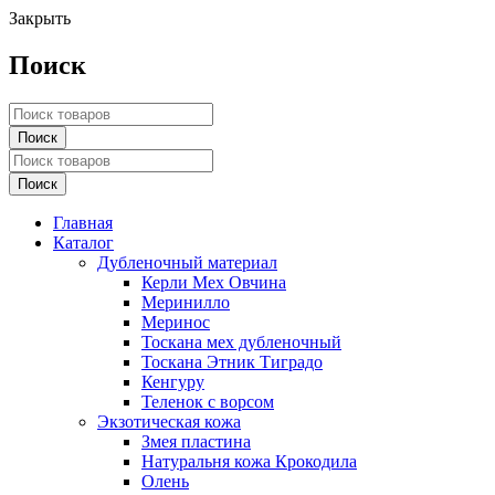
Закрыть
Поиск
Главная
Каталог
Дубленочный материал
Керли Мех Овчина
Меринилло
Меринос
Тоскана мех дубленочный
Тоскана Этник Тиградо
Кенгуру
Теленок с ворсом
Экзотическая кожа
Змея пластина
Натуральня кожа Крокодила
Олень