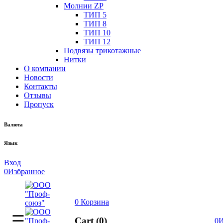
Молнии ZP
ТИП 5
ТИП 8
ТИП 10
ТИП 12
Подвязы трикотажные
Нитки
О компании
Новости
Контакты
Отзывы
Пропуск
Валюта
Язык
Вход
0
Избранное
0
Корзина
Cart (0)
0
И