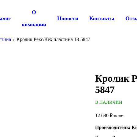
О
алог
Новости
Контакты
Отз
компании
стина
Кролик Рекс/Rex пластина 18-5847
/
Кролик Р
5847
В НАЛИЧИИ
12 690
₽
за шт.
Производитель: К