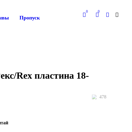
0
0
ывы
Пропуск
екс/Rex пластина 18-
478
итай