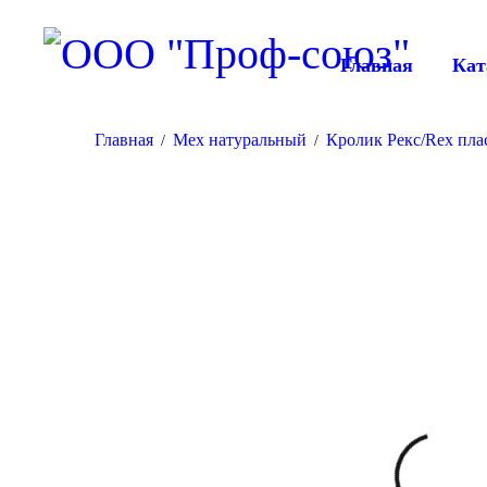
Главная
Кат
Главная
Мех натуральный
Кролик Рекс/Rex пла
/
/