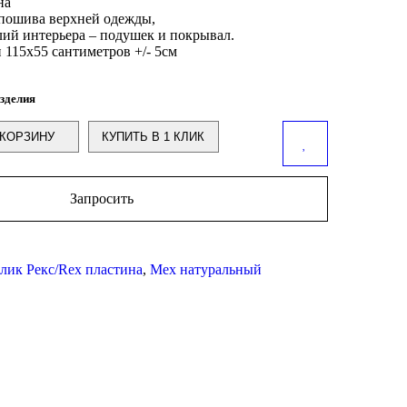
на
 пошива верхней одежды,
ий интерьера – подушек и покрывал.
 115х55 сантиметров +/- 5см
зделия
КОРЗИНУ
КУПИТЬ В 1 КЛИК
Запросить
лик Рекс/Rex пластина
,
Мех натуральный