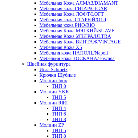
Мебельная Кожа АЛМАЗ/DIAMANT
Мебельная кожа ГИГАР/GIGAR
Мебельная Кожа ЛОФТ/LOFT
Мебельная кожа СТАРЫЙ/OLd
Мебельная кожа РИО/RIO
Мебельная Кожа МЯГКИЙ/SUAVE
Мебельная Кожа УЛЬТРА/ULTRA
Мебельная Кожа ВИНТАЖ/VINTAGE
Мебельная Кожа X5
Мебельня кожа НАПОЛЬ/Napoli
Мебельня кожа ТОСКАНА/Toscana
Швейная фурнитура
Игла Schmetz
Крючки Шубные
Молнии Inox
ТИП 8
Молнии YKK
ТИП 5
Молнии RiRi
ТИП 4
ТИП 6
ТИП 8
Молнии ZP
ТИП 5
ТИП 8