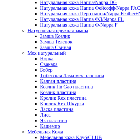
Натуральная кожа Наппа/Nappa DG
Натуральная кожа Наппа Фейсофф/Nappa FA
Натуральная кожа Перо наппа/Nappa Feather+
Натуральная кожа Наппа ФЛ/Nappa FL
Натуральная кожа Наппа Ф/Nappa F
Натуральная одежная замша
Замша Козлик
Замша Теленок
Замша Свиная
Мех натуральный
Норка
Свакара
Бобер
Тибетская Лама мех пластина
Калган пластина
Козлик Jin Gao пластина
Козлик пластина
Кролик Rex пластина
Кролик Rex Шкурка
Ласка пластина
Лиса
Як пластина
Кашемир
Мебельная Кожа
Мебельная кожа Клуб/CLUB