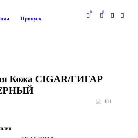
0
0
ывы
Пропуск
ая Кожа CIGAR/ГИГАР
ЕРНЫЙ
484
талия