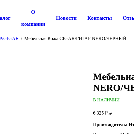
О
алог
Новости
Контакты
Отз
компании
АР/GIGAR
Мебельная Кожа CIGAR/ГИГАР NERO/ЧЕРНЫЙ
/
Мебельн
NERO/Ч
В НАЛИЧИИ
6 325
₽
м²
Производитель: И