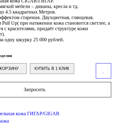
ьная кожа CIGAR/ГИГАР.
мягкой мебели – диваны, кресла и тд.
 до 4.5 квадратных Метров.
эффектом старения. Двухцветная, глянцевая.
 Pull Up( при натяжении кожа становится светлее, а
уя с красителями, придаёт структуре кожи
т).
за одну шкурку 25 000 рублей.
зделия
КОРЗИНУ
КУПИТЬ В 1 КЛИК
Запросить
ельная кожа ГИГАР/GIGAR
кожа