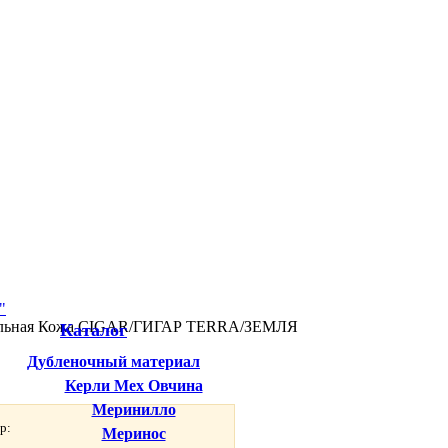
льная Кожа CIGAR/ГИГАР TERRA/ЗЕМЛЯ
Каталог
Дубленочный материал
Керли Мех Овчина
Меринилло
р:
Меринос