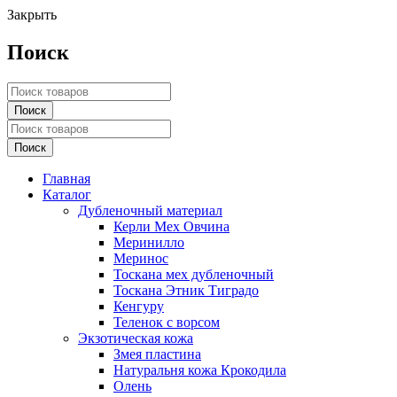
Закрыть
Поиск
Главная
Каталог
Дубленочный материал
Керли Мех Овчина
Меринилло
Меринос
Тоскана мех дубленочный
Тоскана Этник Тиградо
Кенгуру
Теленок с ворсом
Экзотическая кожа
Змея пластина
Натуральня кожа Крокодила
Олень