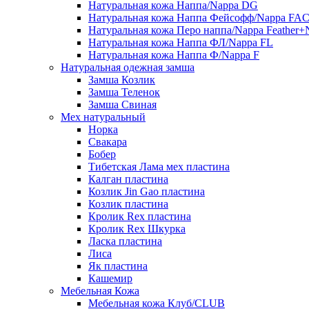
Натуральная кожа Наппа/Nappa DG
Натуральная кожа Наппа Фейсофф/Nappa FA
Натуральная кожа Перо наппа/Nappa Feather+
Натуральная кожа Наппа ФЛ/Nappa FL
Натуральная кожа Наппа Ф/Nappa F
Натуральная одежная замша
Замша Козлик
Замша Теленок
Замша Свиная
Мех натуральный
Норка
Свакара
Бобер
Тибетская Лама мех пластина
Калган пластина
Козлик Jin Gao пластина
Козлик пластина
Кролик Rex пластина
Кролик Rex Шкурка
Ласка пластина
Лиса
Як пластина
Кашемир
Мебельная Кожа
Мебельная кожа Клуб/CLUB