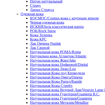
Питон натуральный
Страус
Лапки Страуса
Одежная кожа
КОСМОС/Cosmos кожа с крупным зерном
Черная одежная кожа
ИСКИЯ/Iscia классическая наппа
РОК/Rock Snow
Кожа Теленка
Кожа КРС
Лак Овчина Naplak
Лак Свиной
Натуральная кожа РОМА/Roma
Натуральна кожа Атлантик/Atlantic
Натуральная кожа Жаке/Jake
Натуральная кожа Цифровой/Digital
Натуральная кожа Люкс/Lux
Натуральная Кожа под Крокодила
Натуральная Кожа Омега/Omega
Натуральная Кожа Рапид/Rapide
Натуральная Кожа Стрейч
Натуральная кожа Везувий Лам/Vesuvio Lame 
Натуральная кожа Гуантерия/Guanteria B.C.
Натуральная кожа Гуантерия/Guanteria
Натуральная кожа Металик/Metallize