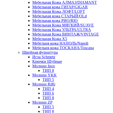
Мебельная Кожа АЛМАЗ/DIAMANT
Мебельная кожа ГИГАР/GIGAR
Мебельная Кожа ЛОФТ/LOFT
Мебельная кожа СТАРЫЙ/OLd
Мебельная кожа РИО/RIO
Мебельная Кожа МЯГКИЙ/SUAVE
Мебельная Кожа УЛЬТРА/ULTRA
Мебельная Кожа ВИНТАЖ/VINTAGE
Мебельная Кожа X5
Мебельня кожа НАПОЛЬ/Napoli
Мебельня кожа ТОСКАНА/Toscana
Швейная фурнитура
Игла Schmetz
Крючки Шубные
Молнии Inox
ТИП 8
Молнии YKK
ТИП 5
Молнии RiRi
ТИП 4
ТИП 6
ТИП 8
Молнии ZP
ТИП 5
ТИП 8