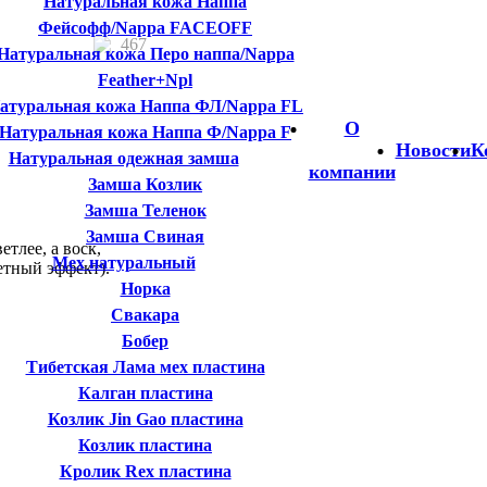
Натуральная кожа Наппа
Фейсофф/Nappa FACEOFF
467
Натуральная кожа Перо наппа/Nappa
Feather+Npl
атуральная кожа Наппа ФЛ/Nappa FL
О
Натуральная кожа Наппа Ф/Nappa F
Новости
К
Натуральная одежная замша
компании
Замша Козлик
Замша Теленок
.
Замша Свиная
тлее, а воск,
Мех натуральный
етный эффект).
Норка
Свакара
Бобер
Тибетская Лама мех пластина
Калган пластина
Козлик Jin Gao пластина
Козлик пластина
Кролик Rex пластина