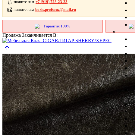
звоните нам
+7 (919) 728-23-23
пишите нам
boris.profsouz@mail.ru
Гарантия 100%
Продажа Заканчивается В: