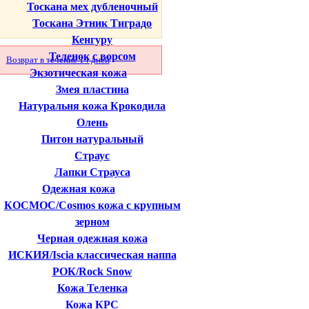
Тоскана мех дубленочный
Тоскана Этник Тиградо
Кенгуру
Теленок с ворсом
Возврат в течение 14 дней
Экзотическая кожа
Змея пластина
Натуральня кожа Крокодила
Олень
Питон натуральный
Страус
Лапки Страуса
Одежная кожа
КОСМОС/Cosmos кожа с крупным
зерном
Черная одежная кожа
ИСКИЯ/Iscia классическая наппа
РОК/Rock Snow
Кожа Теленка
Кожа КРС