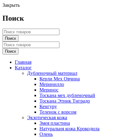
Закрыть
Поиск
Главная
Каталог
Дубленочный материал
Керли Мех Овчина
Меринилло
Меринос
Тоскана мех дубленочный
Тоскана Этник Тиградо
Кенгуру
Теленок с ворсом
Экзотическая кожа
Змея пластина
Натуральня кожа Крокодила
Олень