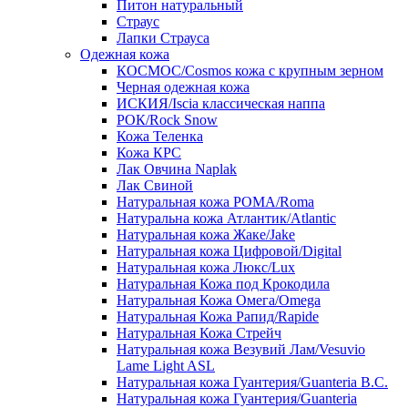
Питон натуральный
Страус
Лапки Страуса
Одежная кожа
КОСМОС/Cosmos кожа с крупным зерном
Черная одежная кожа
ИСКИЯ/Iscia классическая наппа
РОК/Rock Snow
Кожа Теленка
Кожа КРС
Лак Овчина Naplak
Лак Свиной
Натуральная кожа РОМА/Roma
Натуральна кожа Атлантик/Atlantic
Натуральная кожа Жаке/Jake
Натуральная кожа Цифровой/Digital
Натуральная кожа Люкс/Lux
Натуральная Кожа под Крокодила
Натуральная Кожа Омега/Omega
Натуральная Кожа Рапид/Rapide
Натуральная Кожа Стрейч
Натуральная кожа Везувий Лам/Vesuvio
Lame Light ASL
Натуральная кожа Гуантерия/Guanteria B.C.
Натуральная кожа Гуантерия/Guanteria