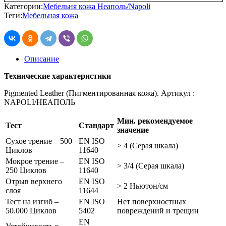
Категории:
Мебельня кожа Неаполь/Napoli
Теги:
Мебельная кожа
Описание
Технические характеристики
Pigmented Leather (Пигментированная кожа). Артикул :
NAPOLI/НЕАПОЛЬ
Мин. рекомендуемое
Тест
Стандарт
значение
Сухое трение – 500
EN ISO
> 4 (Серая шкала)
Циклов
11640
Мокрое трение –
EN ISO
> 3/4 (Серая шкала)
250 Циклов
11640
Отрыв верхнего
EN ISO
> 2 Ньютон/см
слоя
11644
Тест на изгиб –
EN ISO
Нет поверхностных
50.000 Циклов
5402
повреждений и трещин
EN