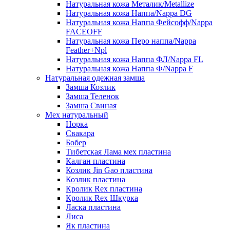
Натуральная кожа Металик/Metallize
Натуральная кожа Наппа/Nappa DG
Натуральная кожа Наппа Фейсофф/Nappa
FACEOFF
Натуральная кожа Перо наппа/Nappa
Feather+Npl
Натуральная кожа Наппа ФЛ/Nappa FL
Натуральная кожа Наппа Ф/Nappa F
Натуральная одежная замша
Замша Козлик
Замша Теленок
Замша Свиная
Мех натуральный
Норка
Свакара
Бобер
Тибетская Лама мех пластина
Калган пластина
Козлик Jin Gao пластина
Козлик пластина
Кролик Rex пластина
Кролик Rex Шкурка
Ласка пластина
Лиса
Як пластина