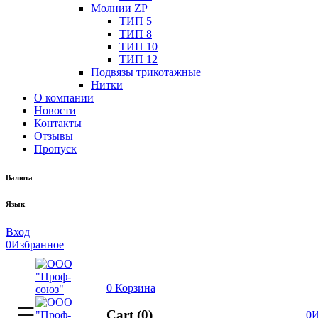
Молнии ZP
ТИП 5
ТИП 8
ТИП 10
ТИП 12
Подвязы трикотажные
Нитки
О компании
Новости
Контакты
Отзывы
Пропуск
Валюта
Язык
Вход
0
Избранное
0
Корзина
Cart (0)
0
И