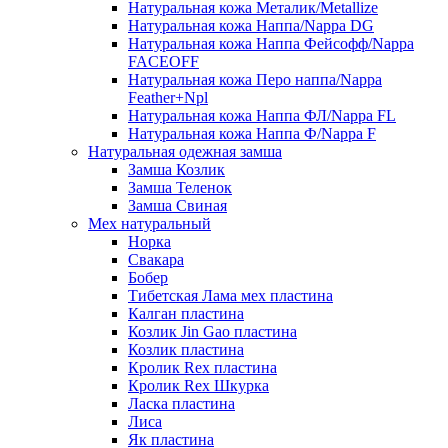
Натуральная кожа Металик/Metallize
Натуральная кожа Наппа/Nappa DG
Натуральная кожа Наппа Фейсофф/Nappa
FACEOFF
Натуральная кожа Перо наппа/Nappa
Feather+Npl
Натуральная кожа Наппа ФЛ/Nappa FL
Натуральная кожа Наппа Ф/Nappa F
Натуральная одежная замша
Замша Козлик
Замша Теленок
Замша Свиная
Мех натуральный
Норка
Свакара
Бобер
Тибетская Лама мех пластина
Калган пластина
Козлик Jin Gao пластина
Козлик пластина
Кролик Rex пластина
Кролик Rex Шкурка
Ласка пластина
Лиса
Як пластина