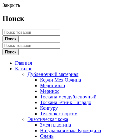
Закрыть
Поиск
Главная
Каталог
Дубленочный материал
Керли Мех Овчина
Меринилло
Меринос
Тоскана мех дубленочный
Тоскана Этник Тиградо
Кенгуру
Теленок с ворсом
Экзотическая кожа
Змея пластина
Натуральня кожа Крокодила
Олень