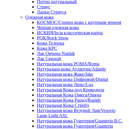
Питон натуральный
Страус
Лапки Страуса
Одежная кожа
КОСМОС/Cosmos кожа с крупным зерном
Черная одежная кожа
ИСКИЯ/Iscia классическая наппа
РОК/Rock Snow
Кожа Теленка
Кожа КРС
Лак Овчина Naplak
Лак Свиной
Натуральная кожа РОМА/Roma
Натуральна кожа Атлантик/Atlantic
Натуральная кожа Жаке/Jake
Натуральная кожа Цифровой/Digital
Натуральная кожа Люкс/Lux
Натуральная Кожа под Крокодила
Натуральная Кожа Омега/Omega
Натуральная Кожа Рапид/Rapide
Натуральная Кожа Стрейч
Натуральная кожа Везувий Лам/Vesuvio
Lame Light ASL
Натуральная кожа Гуантерия/Guanteria B.C.
Натуральная кожа Гуантерия/Guanteria