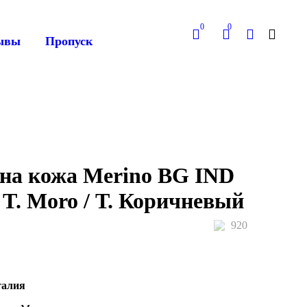
0
0
ывы
Пропуск
на кожа Merino BG IND
 T. Moro / Т. Коричневый
920
талия