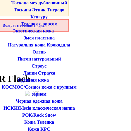
Тоскана мех дубленочный
Тоскана Этник Тиградо
Кенгуру
Теленок с ворсом
Возврат в течение 14 дней
Экзотическая кожа
Змея пластина
Натуральня кожа Крокодила
Олень
Питон натуральный
Страус
Лапки Страуса
R Flach
Одежная кожа
КОСМОС/Cosmos кожа с крупным
255
зерном
Черная одежная кожа
ИСКИЯ/Iscia классическая наппа
РОК/Rock Snow
Кожа Теленка
Кожа КРС