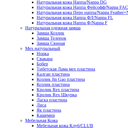
Натуральная кожа Наппа/Nappa DG
Натуральная кожа Наппа Фейсофф/Nappa FA
Натуральная кожа Перо наппа/Nappa Feather+
Натуральная кожа Наппа ФЛ/Nappa FL
Натуральная кожа Наппа Ф/Nappa F
Натуральная одежная замша
Замша Козлик
Замша Теленок
Замша Свиная
Мех натуральный
Норка
Свакара
Бобер
Тибетская Лама мех пластина
Калган пластина
Козлик Jin Gao пластина
Козлик пластина
Кролик Rex пластина
Кролик Rex Шкурка
Ласка пластина
Лиса
Як пластина
Кашемир
Мебельная Кожа
Мебельная кожа Клуб/CLUB