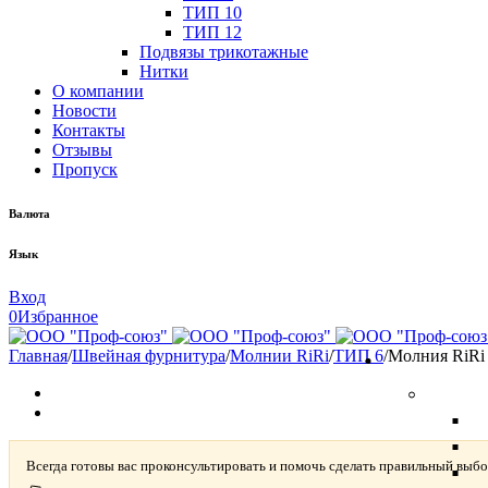
ТИП 10
ТИП 12
Подвязы трикотажные
Нитки
О компании
Новости
Контакты
Отзывы
Пропуск
Валюта
Язык
Вход
0
Избранное
Главная
/
Швейная фурнитура
/
Молнии RiRi
/
ТИП 6
/
Молния RiRi
Всегда готовы вас проконсультировать и помочь сделать правильный выбо