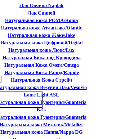
Лак Овчина Naplak
Лак Свиной
Натуральная кожа РОМА/Roma
Натуральна кожа Атлантик/Atlantic
Натуральная кожа Жаке/Jake
Натуральная кожа Цифровой/Digital
Натуральная кожа Люкс/Lux
Натуральная Кожа под Крокодила
Натуральная Кожа Омега/Omega
Натуральная Кожа Рапид/Rapide
Натуральная Кожа Стрейч
атуральная кожа Везувий Лам/Vesuvio
Lame Light ASL
атуральная кожа Гуантерия/Guanteria
B.C.
атуральная кожа Гуантерия/Guanteria
Натуральная кожа Металик/Metallize
Натуральная кожа Наппа/Nappa DG