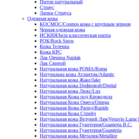
Питон натуральный
Страус
Лапки Страуса
Одежная кожа
КОСМОС/Cosmos кожа с крупным зерном
Черная одежная кожа
ИСКИЯ/Iscia классическая наппа
РОК/Rock Snow
Кожа Теленка
Кожа КРС
Лак Овчина Naplak
Лак Свиной
Натуральная кожа РОМА/Roma
Натуральна кожа Атлантик/Atlantic
Натуральная кожа Жаке/Jake
Натуральная кожа Цифровой/Digital
Натуральная кожа Люкс/Lux
Натуральная Кожа под Крокодила
Натуральная Кожа Омега/Omega
Натуральная Кожа Рапид/Rapide
Натуральная Кожа Стрейч
Натуральная кожа Везувий Лам/Vesuvio Lame 
Натуральная кожа Гуантерия/Guanteria B.C.
Натуральная кожа Гуантерия/Guanteria
Натуральная кожа Металик/Metallize