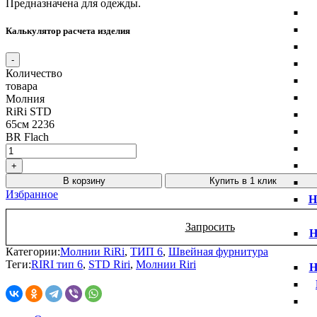
Предназначена для одежды.
Калькулятор расчета изделия
Количество
товара
Молния
RiRi STD
65см 2236
BR Flach
В корзину
Купить в 1 клик
Избранное
Н
Запросить
Н
Категории:
Молнии RiRi
,
ТИП 6
,
Швейная фурнитура
Теги:
RIRI тип 6
,
STD Riri
,
Молнии Riri
Н