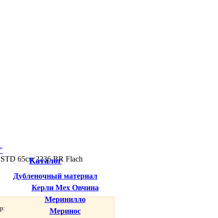
 STD 65см 2236 BR Flach
Каталог
Дубленочный материал
Керли Мех Овчина
Меринилло
р:
Меринос