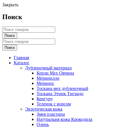
Закрыть
Поиск
Главная
Каталог
Дубленочный материал
Керли Мех Овчина
Меринилло
Меринос
Тоскана мех дубленочный
Тоскана Этник Тиградо
Кенгуру
Теленок с ворсом
Экзотическая кожа
Змея пластина
Натуральня кожа Крокодила
Олень