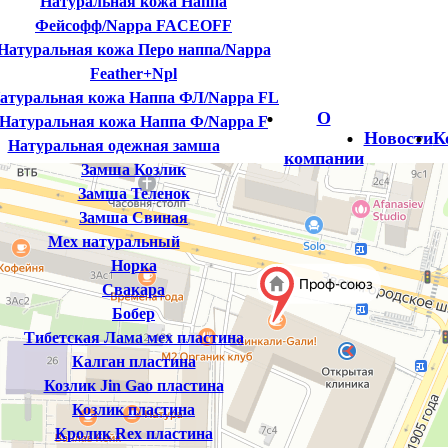
Натуральная кожа Наппа
Фейсофф/Nappa FACEOFF
Натуральная кожа Перо наппа/Nappa
Feather+Npl
атуральная кожа Наппа ФЛ/Nappa FL
О
Натуральная кожа Наппа Ф/Nappa F
Новости
К
Натуральная одежная замша
компании
Замша Козлик
Замша Теленок
Замша Свиная
Мех натуральный
Норка
Свакара
Бобер
Тибетская Лама мех пластина
Калган пластина
Козлик Jin Gao пластина
Козлик пластина
Кролик Rex пластина