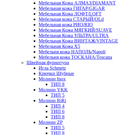
Мебельная Кожа АЛМАЗ/DIAMANT
Мебельная кожа ГИГАР/GIGAR
Мебельная Кожа ЛОФТ/LOFT
Мебельная кожа СТАРЫЙ/OLd
Мебельная кожа РИО/RIO
Мебельная Кожа МЯГКИЙ/SUAVE
Мебельная Кожа УЛЬТРА/ULTRA
Мебельная Кожа ВИНТАЖ/VINTAGE
Мебельная Кожа X5
Мебельня кожа НАПОЛЬ/Napoli
Мебельня кожа ТОСКАНА/Toscana
Швейная фурнитура
Игла Schmetz
Крючки Шубные
Молнии Inox
ТИП 8
Молнии YKK
ТИП 5
Молнии RiRi
ТИП 4
ТИП 6
ТИП 8
Молнии ZP
ТИП 5
ТИП 8