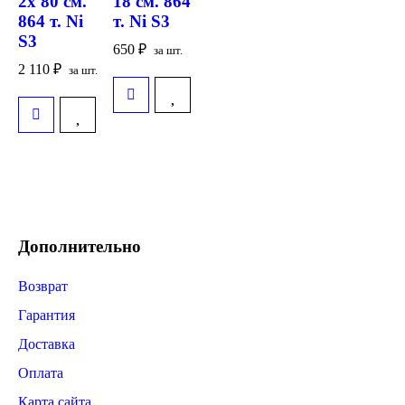
2х 80 см.
18 см. 864
864 т. Ni
т. Ni S3
S3
650
₽
за шт.
2 110
₽
за шт.
Дополнительно
Возврат
Гарантия
Доставка
Оплата
Карта сайта