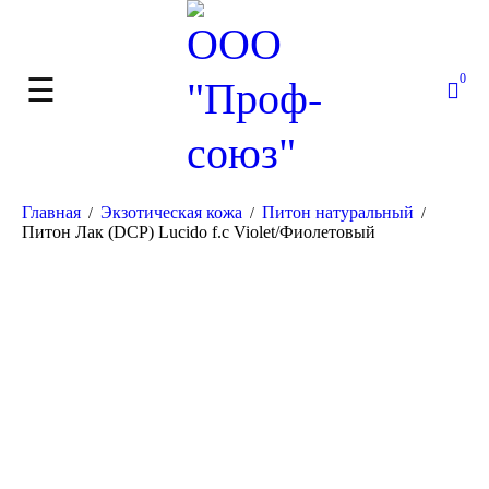
0
Главная
Экзотическая кожа
Питон натуральный
/
/
/
Питон Лак (DCP) Lucido f.c Violet/Фиолетовый