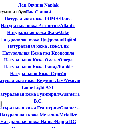
Лак Овчина Naplak
сумок и обуви.
Лак Свиной
Натуральная кожа РОМА/Roma
Натуральна кожа Атлантик/Atlantic
Натуральная кожа Жаке/Jake
Натуральная кожа Цифровой/Digital
Натуральная кожа Люкс/Lux
Натуральная Кожа под Крокодила
Натуральная Кожа Омега/Omega
Натуральная Кожа Рапид/Rapide
Натуральная Кожа Стрейч
атуральная кожа Везувий Лам/Vesuvio
Lame Light ASL
атуральная кожа Гуантерия/Guanteria
B.C.
атуральная кожа Гуантерия/Guanteria
Натуральная кожа Металик/Metallize
Натуральная кожа Наппа/Nappa DG