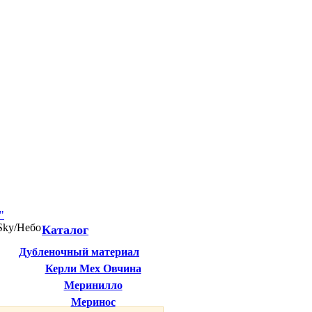
Sky/Небо
Каталог
Дубленочный материал
Керли Мех Овчина
Меринилло
Меринос