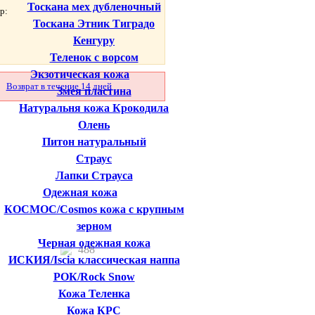
Тоскана мех дубленочный
р:
Тоскана Этник Тиградо
Кенгуру
Теленок с ворсом
Экзотическая кожа
Возврат в течение 14 дней
Змея пластина
Натуральня кожа Крокодила
Олень
Питон натуральный
Страус
Лапки Страуса
Одежная кожа
КОСМОС/Cosmos кожа с крупным
зерном
Черная одежная кожа
488
ИСКИЯ/Iscia классическая наппа
РОК/Rock Snow
Кожа Теленка
Кожа КРС