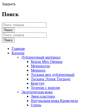
Закрыть
Поиск
Главная
Каталог
Дубленочный материал
Керли Мех Овчина
Меринилло
Меринос
Тоскана мех дубленочный
Тоскана Этник Тиградо
Кенгуру
Теленок с ворсом
Экзотическая кожа
Змея пластина
Натуральня кожа Крокодила
Олень