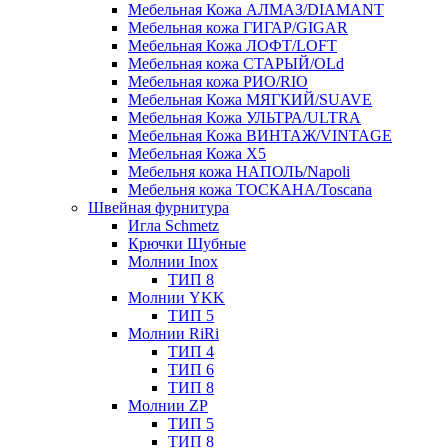
Мебельная Кожа АЛМАЗ/DIAMANT
Мебельная кожа ГИГАР/GIGAR
Мебельная Кожа ЛОФТ/LOFT
Мебельная кожа СТАРЫЙ/OLd
Мебельная кожа РИО/RIO
Мебельная Кожа МЯГКИЙ/SUAVE
Мебельная Кожа УЛЬТРА/ULTRA
Мебельная Кожа ВИНТАЖ/VINTAGE
Мебельная Кожа X5
Мебельня кожа НАПОЛЬ/Napoli
Мебельня кожа ТОСКАНА/Toscana
Швейная фурнитура
Игла Schmetz
Крючки Шубные
Молнии Inox
ТИП 8
Молнии YKK
ТИП 5
Молнии RiRi
ТИП 4
ТИП 6
ТИП 8
Молнии ZP
ТИП 5
ТИП 8