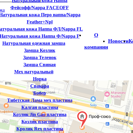
Натуральная кожа Наппа
Фейсофф/Nappa FACEOFF
ожа
Натуральная кожа Перо наппа/Nappa
Feather+Npl
атуральная кожа Наппа ФЛ/Nappa FL
О
Натуральная кожа Наппа Ф/Nappa F
Новости
К
Натуральная одежная замша
компании
Замша Козлик
Замша Теленок
Замша Свиная
Мех натуральный
Норка
Свакара
Бобер
Тибетская Лама мех пластина
Калган пластина
Козлик Jin Gao пластина
Козлик пластина
Кролик Rex пластина