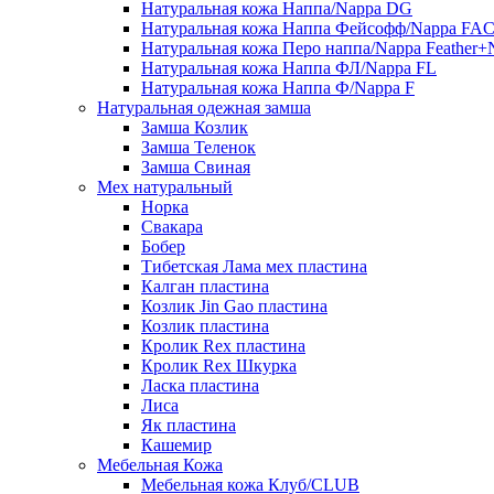
Натуральная кожа Наппа/Nappa DG
Натуральная кожа Наппа Фейсофф/Nappa FA
Натуральная кожа Перо наппа/Nappa Feather+
Натуральная кожа Наппа ФЛ/Nappa FL
Натуральная кожа Наппа Ф/Nappa F
Натуральная одежная замша
Замша Козлик
Замша Теленок
Замша Свиная
Мех натуральный
Норка
Свакара
Бобер
Тибетская Лама мех пластина
Калган пластина
Козлик Jin Gao пластина
Козлик пластина
Кролик Rex пластина
Кролик Rex Шкурка
Ласка пластина
Лиса
Як пластина
Кашемир
Мебельная Кожа
Мебельная кожа Клуб/CLUB