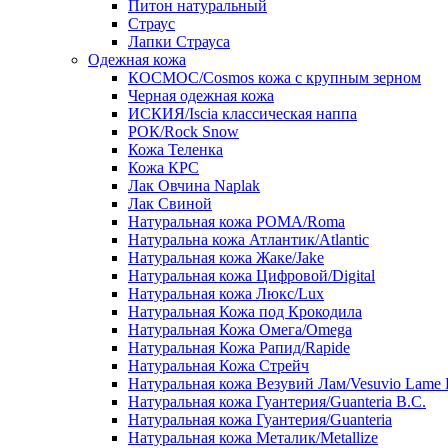
Питон натуральный
Страус
Лапки Страуса
Одежная кожа
КОСМОС/Cosmos кожа с крупным зерном
Черная одежная кожа
ИСКИЯ/Iscia классическая наппа
РОК/Rock Snow
Кожа Теленка
Кожа КРС
Лак Овчина Naplak
Лак Свиной
Натуральная кожа РОМА/Roma
Натуральна кожа Атлантик/Atlantic
Натуральная кожа Жаке/Jake
Натуральная кожа Цифровой/Digital
Натуральная кожа Люкс/Lux
Натуральная Кожа под Крокодила
Натуральная Кожа Омега/Omega
Натуральная Кожа Рапид/Rapide
Натуральная Кожа Стрейч
Натуральная кожа Везувий Лам/Vesuvio Lame 
Натуральная кожа Гуантерия/Guanteria B.C.
Натуральная кожа Гуантерия/Guanteria
Натуральная кожа Металик/Metallize