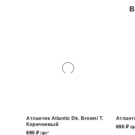
В
Атлантик Atlantic Dk. Brown/ Т.
Атланти
Коричневый
690
₽
/ф
690
₽
/фт²