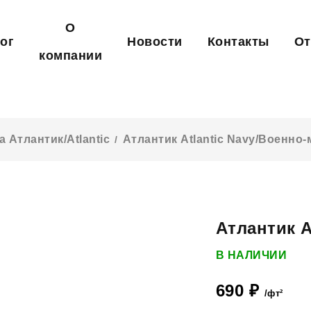
О
ог
Новости
Контакты
О
компании
 Атлантик/Atlantic
Атлантик Atlantic Navy/Военно
/
Атлантик A
В НАЛИЧИИ
690
₽
/фт²