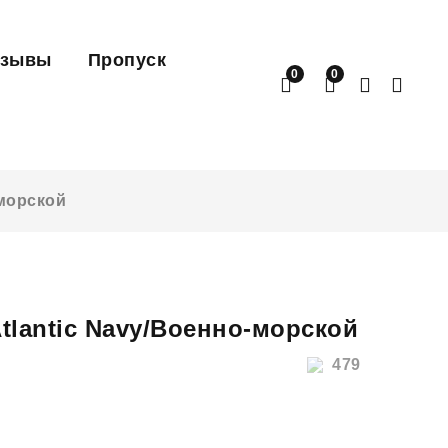
тзывы
Пропуск
0
0
-морской
tlantic Navy/Военно-морской
479