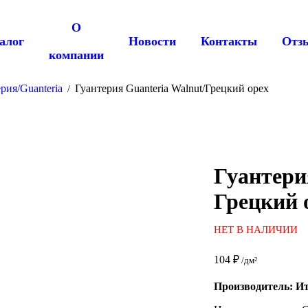
О
алог
Новости
Контакты
Отз
компании
рия/Guanteria
Гуантерия Guanteria Walnut/Грецкий орех
/
Гуантери
Грецкий 
НЕТ В НАЛИЧИИ
104
₽
/дм²
Производитель: И