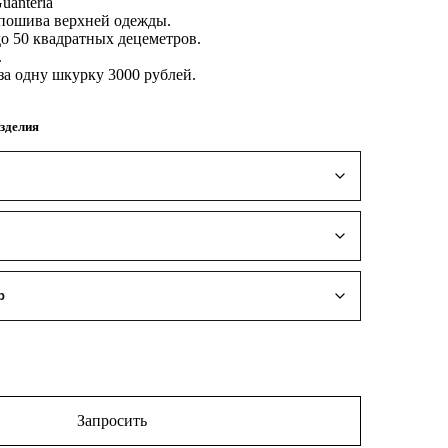
uanteria
 пошива верхней одежды.
до 50 квадратных децеметров.
.
за одну шкурку 3000 рублей.
зделия
Запросить