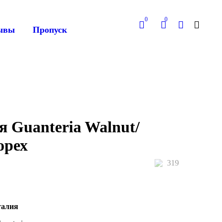
0
0
ывы
Пропуск
я Guanteria Walnut/
орех
319
талия