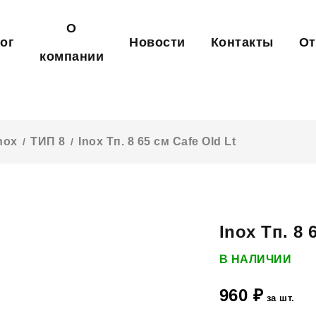
О
ог
Новости
Контакты
О
компании
nox
ТИП 8
Inox Тп. 8 65 см Cafe Old Lt
/
/
Inox Тп. 8 
В НАЛИЧИИ
960
₽
за шт.