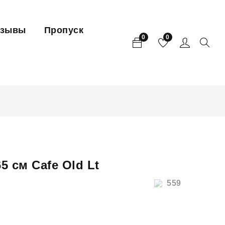
тзывы
Пропуск
0
0
65 см Cafe Old Lt
559