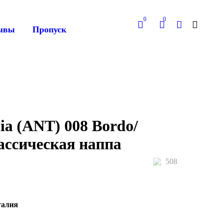
0
0
ывы
Пропуск
ia (ANT) 008 Bordo/
ассическая наппа
508
талия