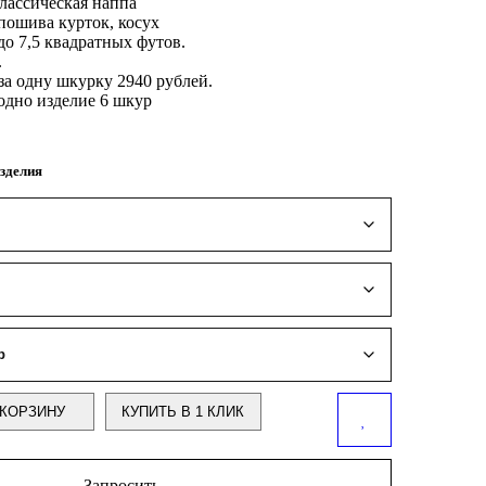
лассическая наппа
пошива курток, косух
до 7,5 квадратных футов.
.
за одну шкурку 2940 рублей.
одно изделие 6 шкур
зделия
КОРЗИНУ
КУПИТЬ В 1 КЛИК
Запросить