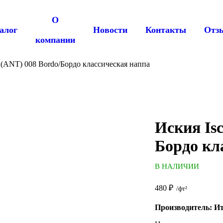
О
алог
Новости
Контакты
Отз
компании
a (ANT) 008 Bordo/Бордо классическая наппа
Иския Isc
Бордо кл
В НАЛИЧИИ
480
₽
/фт²
Производитель: И