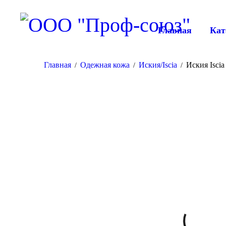
Главная
Кат
Главная
Одежная кожа
Иския/Iscia
Иския Isci
/
/
/