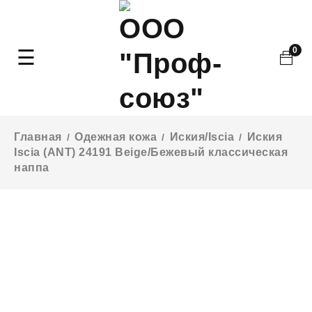
0
Главная
Одежная кожа
Иския/Iscia
Иския
/
/
/
Iscia (ANT) 24191 Beige/Бежевый классическая
наппа