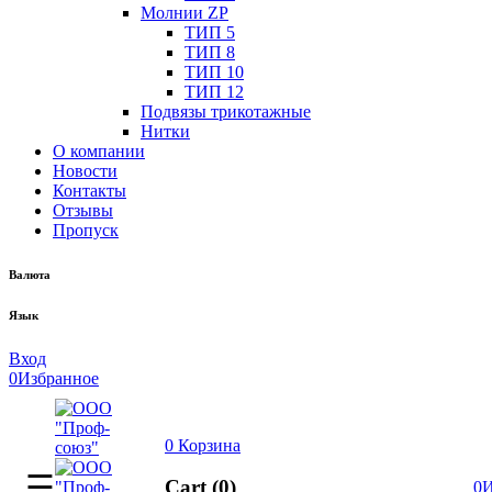
Молнии ZP
ТИП 5
ТИП 8
ТИП 10
ТИП 12
Подвязы трикотажные
Нитки
О компании
Новости
Контакты
Отзывы
Пропуск
Валюта
Язык
Вход
0
Избранное
0
Корзина
Cart (0)
0
И