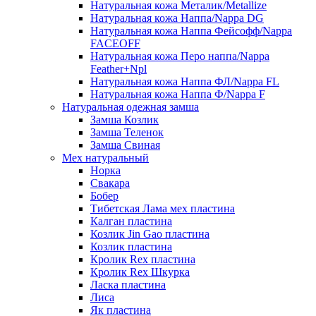
Натуральная кожа Металик/Metallize
Натуральная кожа Наппа/Nappa DG
Натуральная кожа Наппа Фейсофф/Nappa
FACEOFF
Натуральная кожа Перо наппа/Nappa
Feather+Npl
Натуральная кожа Наппа ФЛ/Nappa FL
Натуральная кожа Наппа Ф/Nappa F
Натуральная одежная замша
Замша Козлик
Замша Теленок
Замша Свиная
Мех натуральный
Норка
Свакара
Бобер
Тибетская Лама мех пластина
Калган пластина
Козлик Jin Gao пластина
Козлик пластина
Кролик Rex пластина
Кролик Rex Шкурка
Ласка пластина
Лиса
Як пластина