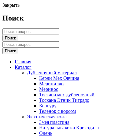
Закрыть
Поиск
Главная
Каталог
Дубленочный материал
Керли Мех Овчина
Меринилло
Меринос
Тоскана мех дубленочный
Тоскана Этник Тиградо
Кенгуру
Теленок с ворсом
Экзотическая кожа
Змея пластина
Натуральня кожа Крокодила
Олень