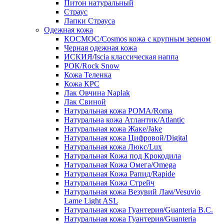
Питон натуральный
Страус
Лапки Страуса
Одежная кожа
КОСМОС/Cosmos кожа с крупным зерном
Черная одежная кожа
ИСКИЯ/Iscia классическая наппа
РОК/Rock Snow
Кожа Теленка
Кожа КРС
Лак Овчина Naplak
Лак Свиной
Натуральная кожа РОМА/Roma
Натуральна кожа Атлантик/Atlantic
Натуральная кожа Жаке/Jake
Натуральная кожа Цифровой/Digital
Натуральная кожа Люкс/Lux
Натуральная Кожа под Крокодила
Натуральная Кожа Омега/Omega
Натуральная Кожа Рапид/Rapide
Натуральная Кожа Стрейч
Натуральная кожа Везувий Лам/Vesuvio
Lame Light ASL
Натуральная кожа Гуантерия/Guanteria B.C.
Натуральная кожа Гуантерия/Guanteria