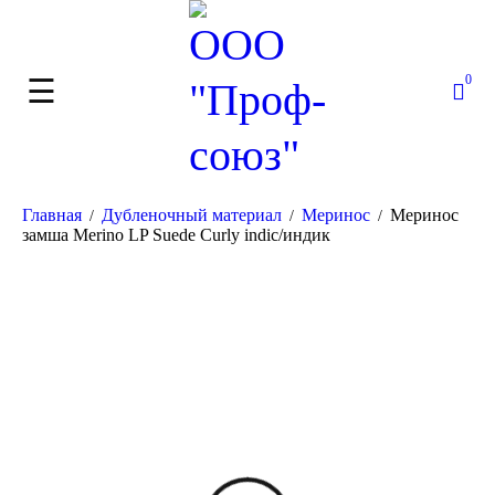
0
Главная
Дубленочный материал
Меринос
Меринос
/
/
/
замша Merino LP Suede Curly indic/индик