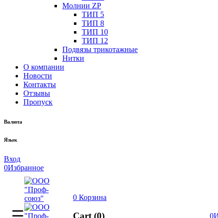
Молнии ZP
ТИП 5
ТИП 8
ТИП 10
ТИП 12
Подвязы трикотажные
Нитки
О компании
Новости
Контакты
Отзывы
Пропуск
Валюта
Язык
Вход
0
Избранное
0
Корзина
Cart (0)
0
И