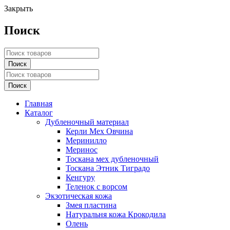
Закрыть
Поиск
Главная
Каталог
Дубленочный материал
Керли Мех Овчина
Меринилло
Меринос
Тоскана мех дубленочный
Тоскана Этник Тиградо
Кенгуру
Теленок с ворсом
Экзотическая кожа
Змея пластина
Натуральня кожа Крокодила
Олень