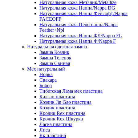
Натуральная кожа Металик/Metallize
Натуральная кожа Наппа/Nappa DG
Натуральная кожа Наппа Фейсофф/Nappa
FACEOFF
Натуральная кожа Перо наппа/Nappa
Feather+Npl
Натуральная кожа Наппа ФЛ/Nappa FL
Натуральная кожа Наппа Ф/Nappa F
Натуральная одежная замша
Замша Козлик
Замша Теленок
Замша Свиная
Мех натуральный
Норка
Свакара
Бобер
Тибетская Лама мех пластина
Калган пластина
Козлик Jin Gao пластина
Козлик пластина
Кролик Rex пластина
Кролик Rex Шкурка
Ласка пластина
Лиса
Як пластина