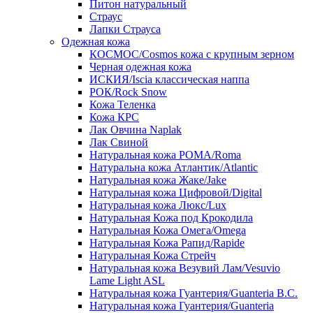
Питон натуральный
Страус
Лапки Страуса
Одежная кожа
КОСМОС/Cosmos кожа с крупным зерном
Черная одежная кожа
ИСКИЯ/Iscia классическая наппа
РОК/Rock Snow
Кожа Теленка
Кожа КРС
Лак Овчина Naplak
Лак Свиной
Натуральная кожа РОМА/Roma
Натуральна кожа Атлантик/Atlantic
Натуральная кожа Жаке/Jake
Натуральная кожа Цифровой/Digital
Натуральная кожа Люкс/Lux
Натуральная Кожа под Крокодила
Натуральная Кожа Омега/Omega
Натуральная Кожа Рапид/Rapide
Натуральная Кожа Стрейч
Натуральная кожа Везувий Лам/Vesuvio
Lame Light ASL
Натуральная кожа Гуантерия/Guanteria B.C.
Натуральная кожа Гуантерия/Guanteria