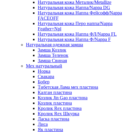
Натуральная кожа Металик/Metallize
Натуральная кожа Наппа/Nappa DG
Натуральная кожа Наппа Фейсофф/Nappa
FACEOFF
Натуральная кожа Перо наппа/Nappa
Feather+Npl
Натуральная кожа Наппа ФЛ/Nappa FL
Натуральная кожа Наппа Ф/Nappa F
Натуральная одежная замша
Замша Козлик
Замша Теленок
Замша Свиная
Мех натуральный
Норка
Свакара
Бобер
Тибетская Лама мех пластина
Калган пластина
Козлик Jin Gao пластина
Козлик пластина
Кролик Rex пластина
Кролик Rex Шкурка
Ласка пластина
Лиса
Як пластина