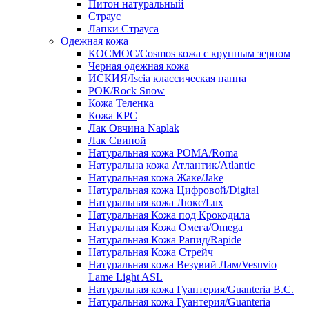
Питон натуральный
Страус
Лапки Страуса
Одежная кожа
КОСМОС/Cosmos кожа с крупным зерном
Черная одежная кожа
ИСКИЯ/Iscia классическая наппа
РОК/Rock Snow
Кожа Теленка
Кожа КРС
Лак Овчина Naplak
Лак Свиной
Натуральная кожа РОМА/Roma
Натуральна кожа Атлантик/Atlantic
Натуральная кожа Жаке/Jake
Натуральная кожа Цифровой/Digital
Натуральная кожа Люкс/Lux
Натуральная Кожа под Крокодила
Натуральная Кожа Омега/Omega
Натуральная Кожа Рапид/Rapide
Натуральная Кожа Стрейч
Натуральная кожа Везувий Лам/Vesuvio
Lame Light ASL
Натуральная кожа Гуантерия/Guanteria B.C.
Натуральная кожа Гуантерия/Guanteria