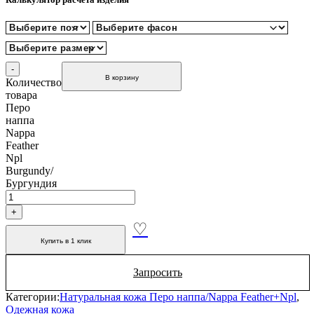
В корзину
Количество
товара
Перо
наппа
Nappa
Feather
Npl
Burgundy/
Бургундия
Купить в 1 клик
Запросить
Категории:
Натуральная кожа Перо наппа/Nappa Feather+Npl
,
Одежная кожа