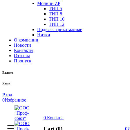
Молнии ZP
ТИП 5
ТИП 8
ТИП 10
ТИП 12
Подвязы трикотажные
Нитки
О компании
Новости
Контакты
Отзывы
Пропуск
Валюта
Язык
Вход
0
Избранное
0
Корзина
Cart (0)
0
И