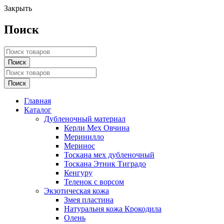
Закрыть
Поиск
Главная
Каталог
Дубленочный материал
Керли Мех Овчина
Меринилло
Меринос
Тоскана мех дубленочный
Тоскана Этник Тиградо
Кенгуру
Теленок с ворсом
Экзотическая кожа
Змея пластина
Натуральня кожа Крокодила
Олень