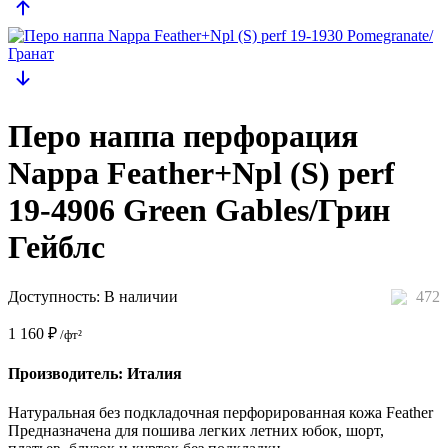
Перо наппа перфорация
Nappa Feather+Npl (S) perf
19-4906 Green Gables/Грин
Гейблс
Доступность:
В наличии
472
1 160
₽
/фт²
Производитель: Италия
Натуральная без подкладочная перфорированная кожа Feather
Предназначена для пошива легких летних юбок, шорт,