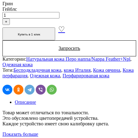
Грин
Гейблс
Купить в 1 клик
Запросить
Категории:
Натуральная кожа Перо наппа/Nappa Feather+Npl
,
Одежная кожа
Теги:
Бесподкладочная кожа
,
кожа Италия
,
Кожа овчина
,
Кожа
перфарация
,
Одежная кожа
,
Перфарированая кожа
Описание
Товар может отличаться по тональности.
Это обусловлено цветопередачей устройства.
Каждое устройство имеет свою калибровку цвета.
Показать больше