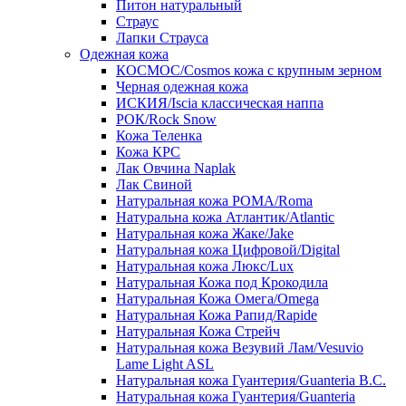
Питон натуральный
Страус
Лапки Страуса
Одежная кожа
КОСМОС/Cosmos кожа с крупным зерном
Черная одежная кожа
ИСКИЯ/Iscia классическая наппа
РОК/Rock Snow
Кожа Теленка
Кожа КРС
Лак Овчина Naplak
Лак Свиной
Натуральная кожа РОМА/Roma
Натуральна кожа Атлантик/Atlantic
Натуральная кожа Жаке/Jake
Натуральная кожа Цифровой/Digital
Натуральная кожа Люкс/Lux
Натуральная Кожа под Крокодила
Натуральная Кожа Омега/Omega
Натуральная Кожа Рапид/Rapide
Натуральная Кожа Стрейч
Натуральная кожа Везувий Лам/Vesuvio
Lame Light ASL
Натуральная кожа Гуантерия/Guanteria B.C.
Натуральная кожа Гуантерия/Guanteria