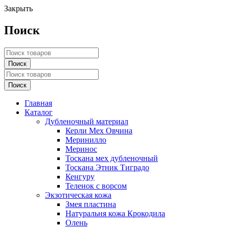
Закрыть
Поиск
Главная
Каталог
Дубленочный материал
Керли Мех Овчина
Меринилло
Меринос
Тоскана мех дубленочный
Тоскана Этник Тиградо
Кенгуру
Теленок с ворсом
Экзотическая кожа
Змея пластина
Натуральня кожа Крокодила
Олень