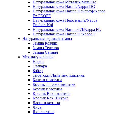
Натуральная кожа Металик/Metallize
Натуральная кожа Наппа/Nappa DG
Натуральная кожа Наппа Фейсофф/Nappa
FACEOFF
Натуральная кожа Перо наппа/Nappa
Feather+Npl
Натуральная кожа Наппа ФЛ/Nappa FL
Натуральная кожа Наппа Ф/Nappa F
Натуральная одежная замша
Замша Козлик
Замша Теленок
Замша Свиная
Мех натуральный
Норка
Свакара
Бобер
Тибетская Лама мех пластина
Калган пластина
Козлик Jin Gao пластина
Козлик пластина
Кролик Rex пластина
Кролик Rex Шкурка
Ласка пластина
Лиса
Як пластина