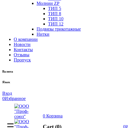
Молнии ZP
ТИП 5
ТИП 8
ТИП 10
ТИП 12
Подвязы трикотажные
Нитки
О компании
Новости
Контакты
Отзывы
Пропуск
Валюта
Язык
Вход
0
Избранное
0
Корзина
Cart (0)
0
И