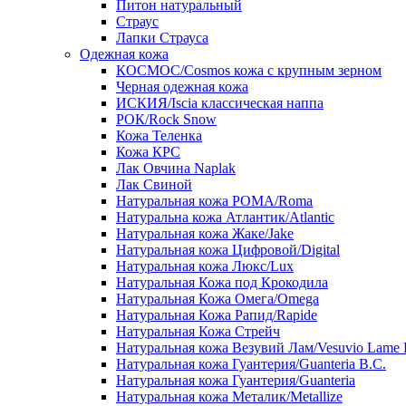
Питон натуральный
Страус
Лапки Страуса
Одежная кожа
КОСМОС/Cosmos кожа с крупным зерном
Черная одежная кожа
ИСКИЯ/Iscia классическая наппа
РОК/Rock Snow
Кожа Теленка
Кожа КРС
Лак Овчина Naplak
Лак Свиной
Натуральная кожа РОМА/Roma
Натуральна кожа Атлантик/Atlantic
Натуральная кожа Жаке/Jake
Натуральная кожа Цифровой/Digital
Натуральная кожа Люкс/Lux
Натуральная Кожа под Крокодила
Натуральная Кожа Омега/Omega
Натуральная Кожа Рапид/Rapide
Натуральная Кожа Стрейч
Натуральная кожа Везувий Лам/Vesuvio Lame 
Натуральная кожа Гуантерия/Guanteria B.C.
Натуральная кожа Гуантерия/Guanteria
Натуральная кожа Металик/Metallize