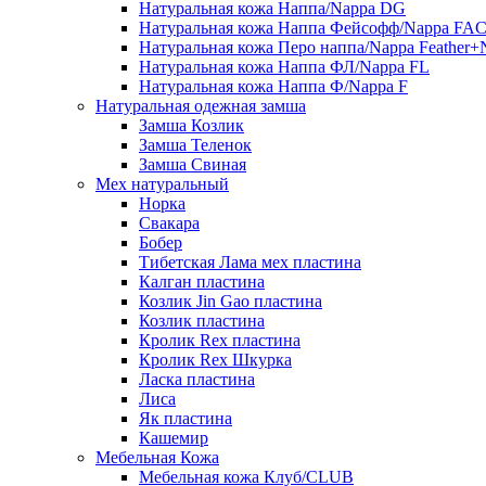
Натуральная кожа Наппа/Nappa DG
Натуральная кожа Наппа Фейсофф/Nappa FA
Натуральная кожа Перо наппа/Nappa Feather+
Натуральная кожа Наппа ФЛ/Nappa FL
Натуральная кожа Наппа Ф/Nappa F
Натуральная одежная замша
Замша Козлик
Замша Теленок
Замша Свиная
Мех натуральный
Норка
Свакара
Бобер
Тибетская Лама мех пластина
Калган пластина
Козлик Jin Gao пластина
Козлик пластина
Кролик Rex пластина
Кролик Rex Шкурка
Ласка пластина
Лиса
Як пластина
Кашемир
Мебельная Кожа
Мебельная кожа Клуб/CLUB