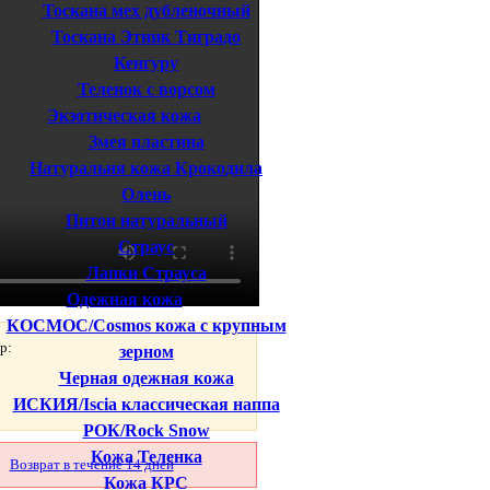
Тоскана мех дубленочный
Тоскана Этник Тиградо
Кенгуру
Теленок с ворсом
Экзотическая кожа
Змея пластина
Натуральня кожа Крокодила
Олень
Питон натуральный
Страус
Лапки Страуса
Одежная кожа
КОСМОС/Cosmos кожа с крупным
р:
зерном
Черная одежная кожа
ИСКИЯ/Iscia классическая наппа
РОК/Rock Snow
Кожа Теленка
Возврат в течение 14 дней
Кожа КРС