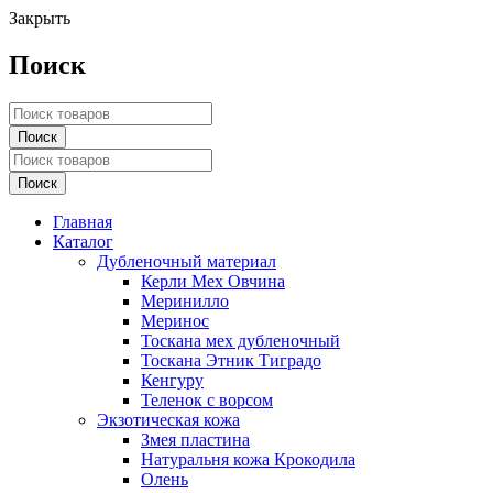
Закрыть
Поиск
Главная
Каталог
Дубленочный материал
Керли Мех Овчина
Меринилло
Меринос
Тоскана мех дубленочный
Тоскана Этник Тиградо
Кенгуру
Теленок с ворсом
Экзотическая кожа
Змея пластина
Натуральня кожа Крокодила
Олень