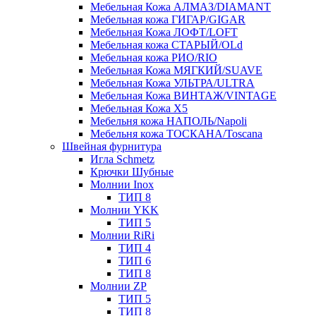
Мебельная Кожа АЛМАЗ/DIAMANT
Мебельная кожа ГИГАР/GIGAR
Мебельная Кожа ЛОФТ/LOFT
Мебельная кожа СТАРЫЙ/OLd
Мебельная кожа РИО/RIO
Мебельная Кожа МЯГКИЙ/SUAVE
Мебельная Кожа УЛЬТРА/ULTRA
Мебельная Кожа ВИНТАЖ/VINTAGE
Мебельная Кожа X5
Мебельня кожа НАПОЛЬ/Napoli
Мебельня кожа ТОСКАНА/Toscana
Швейная фурнитура
Игла Schmetz
Крючки Шубные
Молнии Inox
ТИП 8
Молнии YKK
ТИП 5
Молнии RiRi
ТИП 4
ТИП 6
ТИП 8
Молнии ZP
ТИП 5
ТИП 8