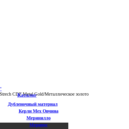
Strech CDF Metal Gold/Металлическое золото
Каталог
Дубленочный материал
Керли Мех Овчина
Меринилло
Меринос