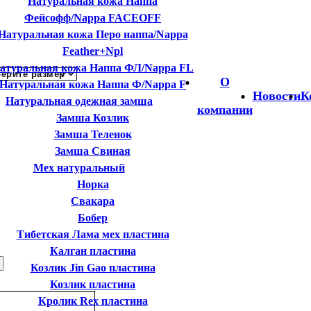
Натуральная кожа Наппа
Фейсофф/Nappa FACEOFF
Натуральная кожа Перо наппа/Nappa
Feather+Npl
атуральная кожа Наппа ФЛ/Nappa FL
О
Натуральная кожа Наппа Ф/Nappa F
Новости
К
Натуральная одежная замша
компании
Замша Козлик
Замша Теленок
Замша Свиная
Мех натуральный
Норка
Свакара
Бобер
Тибетская Лама мех пластина
Калган пластина
Козлик Jin Gao пластина
Козлик пластина
Кролик Rex пластина