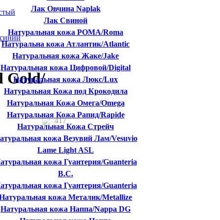
Лак Овчина Naplak
Лак Свиной
Натуральная кожа РОМА/Roma
Натуральна кожа Атлантик/Atlantic
Натуральная кожа Жаке/Jake
Натуральная кожа Цифровой/Digital
 Gold/
Натуральная кожа Люкс/Lux
Натуральная Кожа под Крокодила
Натуральная Кожа Омега/Omega
Натуральная Кожа Рапид/Rapide
417
Натуральная Кожа Стрейч
атуральная кожа Везувий Лам/Vesuvio
Lame Light ASL
атуральная кожа Гуантерия/Guanteria
B.C.
атуральная кожа Гуантерия/Guanteria
Натуральная кожа Металик/Metallize
Натуральная кожа Наппа/Nappa DG