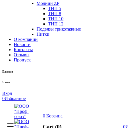
Молнии ZP
ТИП 5
ТИП 8
ТИП 10
ТИП 12
Подвязы трикотажные
Нитки
О компании
Новости
Контакты
Отзывы
Пропуск
Валюта
Язык
Вход
0
Избранное
0
Корзина
Cart (0)
0
И