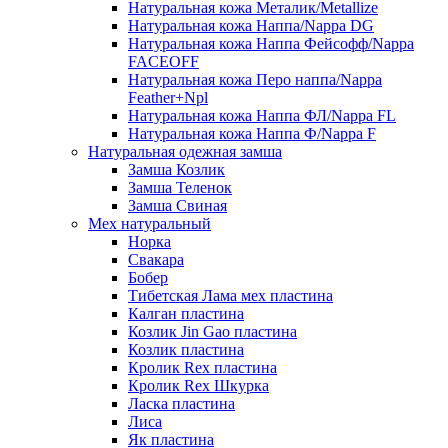
Натуральная кожа Металик/Metallize
Натуральная кожа Наппа/Nappa DG
Натуральная кожа Наппа Фейсофф/Nappa
FACEOFF
Натуральная кожа Перо наппа/Nappa
Feather+Npl
Натуральная кожа Наппа ФЛ/Nappa FL
Натуральная кожа Наппа Ф/Nappa F
Натуральная одежная замша
Замша Козлик
Замша Теленок
Замша Свиная
Мех натуральный
Норка
Свакара
Бобер
Тибетская Лама мех пластина
Калган пластина
Козлик Jin Gao пластина
Козлик пластина
Кролик Rex пластина
Кролик Rex Шкурка
Ласка пластина
Лиса
Як пластина