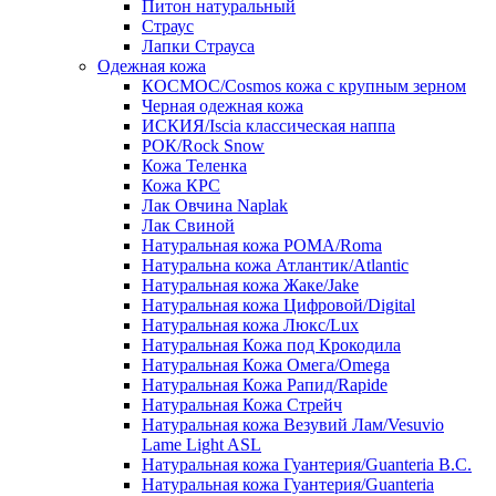
Питон натуральный
Страус
Лапки Страуса
Одежная кожа
КОСМОС/Cosmos кожа с крупным зерном
Черная одежная кожа
ИСКИЯ/Iscia классическая наппа
РОК/Rock Snow
Кожа Теленка
Кожа КРС
Лак Овчина Naplak
Лак Свиной
Натуральная кожа РОМА/Roma
Натуральна кожа Атлантик/Atlantic
Натуральная кожа Жаке/Jake
Натуральная кожа Цифровой/Digital
Натуральная кожа Люкс/Lux
Натуральная Кожа под Крокодила
Натуральная Кожа Омега/Omega
Натуральная Кожа Рапид/Rapide
Натуральная Кожа Стрейч
Натуральная кожа Везувий Лам/Vesuvio
Lame Light ASL
Натуральная кожа Гуантерия/Guanteria B.C.
Натуральная кожа Гуантерия/Guanteria