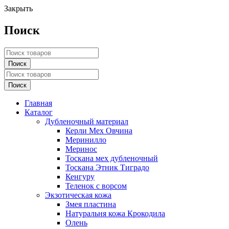
Закрыть
Поиск
Главная
Каталог
Дубленочный материал
Керли Мех Овчина
Меринилло
Меринос
Тоскана мех дубленочный
Тоскана Этник Тиградо
Кенгуру
Теленок с ворсом
Экзотическая кожа
Змея пластина
Натуральня кожа Крокодила
Олень