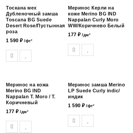
Тоскана мех
Меринос Керли на
Дубленочный замша
коже Merino BG IND
Toscana BG Suede
Nappalan Curly Moro
Desert Rose/Пустынная
WW/Коричнево Белый
роза
177
₽
/дм²
1 590
₽
/фт²
Меринос на кожа
Меринос замша Merino
Merino BG IND
LP Suede Curly indic/
Nappalan T. Moro / Т.
индик
Коричневый
1 590
₽
/фт²
177
₽
/дм²