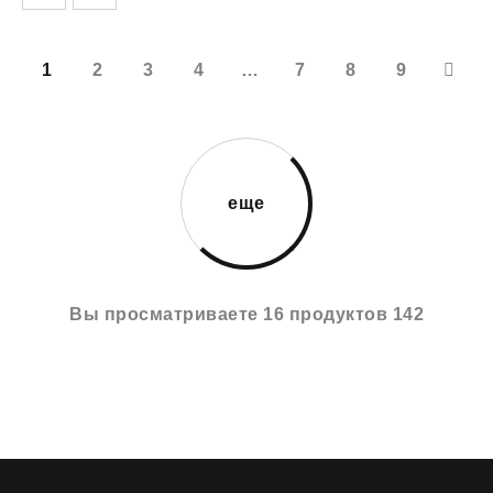
1
2
3
4
…
7
8
9
еще
Вы просматриваете 16 продуктов 142