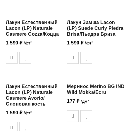
Лакун Естественный
Лакун Замша Lacon
Lacon (LP) Naturale
(LP) Suede Curly Piedra
Casmere Cozza/Коцца
Brisa/Пьедра Бриза
1 590
₽
1 590
₽
/фт²
/фт²
Лакун Естественный
Меринос Merino BG IND
Lacon (LP) Naturale
Wild Mokka/Ecru
Casmere Avorio/
177
₽
/дм²
Слоновая кость
1 590
₽
/фт²