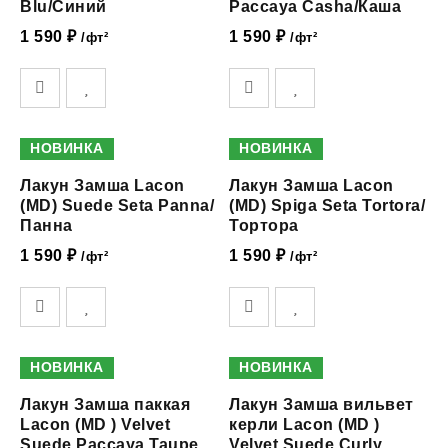
Blu/Синий
Paccaya Casha/Каша
1 590
₽
1 590
₽
/фт²
/фт²
НОВИНКА
НОВИНКА
Лакун Замша Lacon
Лакун Замша Lacon
(MD) Suede Seta Panna/
(MD) Spiga Seta Tortora/
Панна
Тортора
1 590
₽
1 590
₽
/фт²
/фт²
НОВИНКА
НОВИНКА
Лакун Замша паккая
Лакун Замша вильвет
Lacon (MD ) Velvet
керли Lacon (MD )
Suede Paccaya Taupe
Velvet Suede Curly