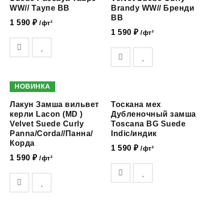
WW// Таупе ВВ
Brandy WW// Бренди
ВВ
1 590
₽
/фт²
1 590
₽
/фт²
НОВИНКА
Лакун Замша вильвет
Тоскана мех
керли Lacon (MD )
Дубленочный замша
Velvet Suede Curly
Toscana BG Suede
Panna/Corda//Панна/
Indic/индик
Корда
1 590
₽
/фт²
1 590
₽
/фт²