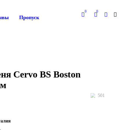
0
0
ывы
Пропуск
ня Cervo BS Boston
ым
501
талия