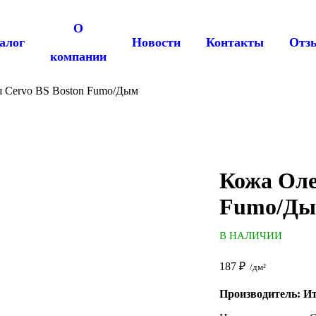
О
алог
Новости
Контакты
Отз
компании
 Cervo BS Boston Fumo/Дым
Кожа Оле
Fumo/Д
В НАЛИЧИИ
187
₽
/дм²
Производитель: И