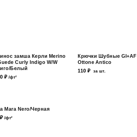
инос замша Керли Merino
Крючки Шубные GI+AF
Suede Curly Indigo W/W
Ottone Antico
иго/Белый
110
₽
за шт.
90
₽
/фт²
нки
а Mara Nero/Черная
₽
трейч
/фт²