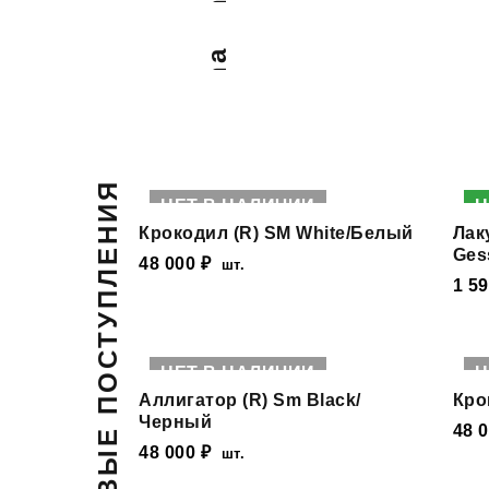
Питон Pink
Питон Laguna
НОВЫЕ ПОСТУПЛЕНИЯ
НЕТ В НАЛИЧИИ
Н
Крокодил (R) SM White/Белый
Лак
Ges
48 000
₽
шт.
1 5
НЕТ В НАЛИЧИИ
Н
Аллигатор (R) Sm Black/
Кро
Черный
48 
48 000
₽
шт.