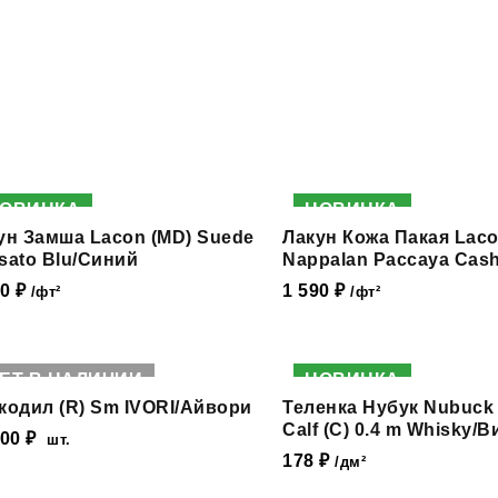
ОВИНКА
НОВИНКА
ун Замша Lacon (MD) Suede
Лакун Кожа Пакая Laco
sato Blu/Синий
Nappalan Paccaya Cas
90
₽
1 590
₽
/фт²
/фт²
ЕТ В НАЛИЧИИ
НОВИНКА
кодил (R) Sm IVORI/Айвори
Теленка Нубук Nubuck
Calf (С) 0.4 m Whisky/В
000
₽
шт.
178
₽
/дм²