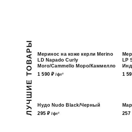
ЛУЧШИЕ ТОВАРЫ
Меринос на коже керли Merino
Мер
LD Napado Curly
LP 
Moro/Cammello Моро/Каммелло
Инд
1 590
₽
1 5
/фт²
Нови
Нудо Nudo Black/Черный
Мар
295
₽
257
Кожа С
/фт²