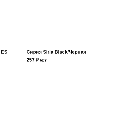
 ES
Сирия Siria Black/Черная
257
₽
/фт²
В КАТАЛОГ <