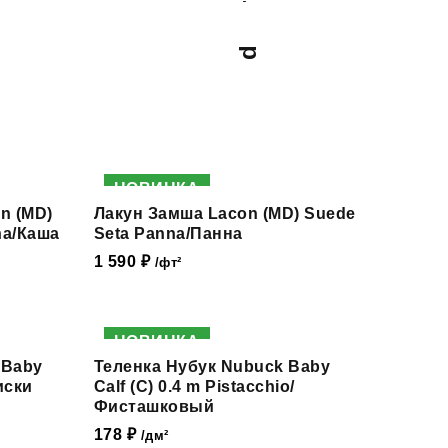
Питон Verde Chiaro
Питон Gold
НОВИНКА
n (MD)
Лакун Замша Lacon (MD) Suede
ha/Каша
Seta Panna/Панна
1 590
₽
/фт²
НОВИНКА
 Baby
Теленка Нубук Nubuck Baby
иски
Calf (С) 0.4 m Pistacchio/
Фисташковый
178
₽
/дм²